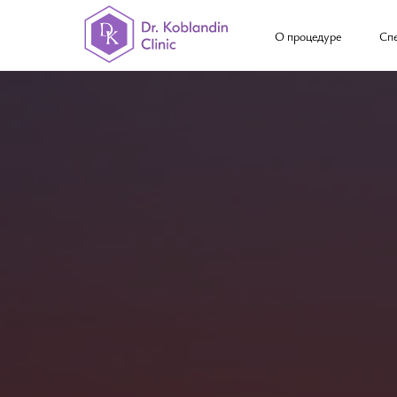
О процедуре
Сп